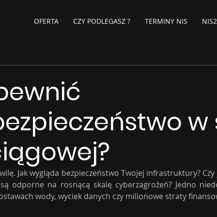
OFERTA
CZY PODLEGASZ ?
TERMINY NIS
NIS2
apewnić
ezpieczeństwo w s
iągowej?
ilę. Jak wygląda bezpieczeństwo Twojej infrastruktury? Czy j
 są odporne na rosnącą skalę cyberzagrożeń? Jedno nied
ostawach wody, wyciek danych czy milionowe straty finanso