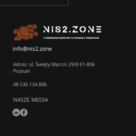
ksz swoją
adomość
rzagrożeń dzięki
fesjonalnym
oleniom
info@nis2.zone
Adres: ul. Święty Marcin 29/8 61-806
Poznań
​48 536 134 886
NASZE MEDIA