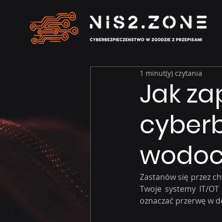
1 minut(y) czytania
Jak z
cyberb
wodoc
Zastanów się przez chw
Twoje systemy IT/OT
oznaczać przerwę w d