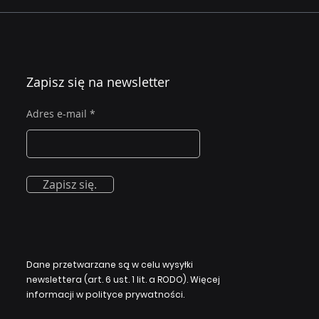
Zwiększ ochronę swojej
Zwię
firmy dzięki ocenie
świ
cyberbezpieczeństwa
cybe
pro
Zapisz się na newsletter
szk
Adres e-mail
Zapisz się.
Dane przetwarzane są w celu wysyłki
newslettera (art. 6 ust. 1 lit. a RODO). Więcej
informacji w polityce prywatności.