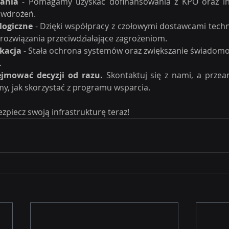
ania
 - Pomagamy uzyskać dofinansowania z KPO oraz inn
 wdrożeń.
logiczne
 - Dzięki współpracy z czołowymi dostawcami techn
 rozwiązania przeciwdziałające zagrożeniom.
ukacja
 - Stała ochrona systemów oraz zwiększanie świadomo
.
jmować decyzji od razu.
 Skontaktuj się z nami, a przea
my, jak skorzystać z programu wsparcia.
ezpiecz swoją infrastrukturę teraz!