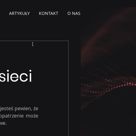
ARTYKUŁY
KONTAKT
O NAS
ieci
esteś pewien, że 
opatrzenie może 
we.