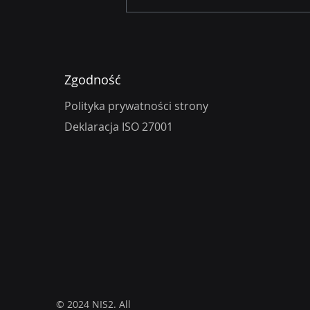
Tykająca Bomba w Twojej
Firmie: Nowe Kary za
Cyberbezpieczeństwo
Nawet do 100 Milionów
Zgodność
Złotych
Polityka prywatności strony
Deklaracja ISO 27001
© 2024
NIS2. All