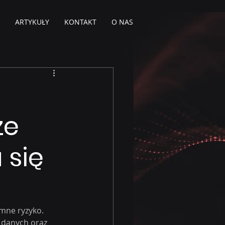
ARTYKUŁY
KONTAKT
O NAS
ze
się
mne ryzyko. 
 danych oraz 