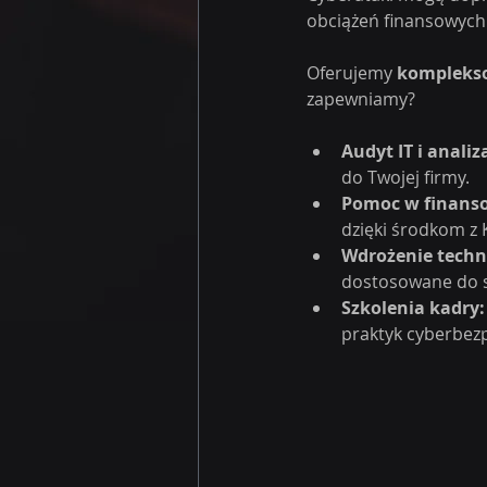
obciążeń finansowych 
Oferujemy 
komplekso
zapewniamy?
Audyt IT i analiz
do Twojej firmy.
Pomoc w finans
dzięki środkom z 
Wdrożenie techno
dostosowane do so
Szkolenia kadry:
praktyk cyberbez