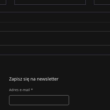
Zwiększ ochronę swojej
Zwię
firmy dzięki ocenie
świ
cyberbezpieczeństwa
cybe
pro
Zapisz się na newsletter
szk
Adres e-mail