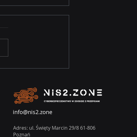
ksz swoją
adomość
rzagrożeń dzięki
fesjonalnym
oleniom
info@nis2.zone
Adres: ul. Święty Marcin 29/8 61-806
Poznań