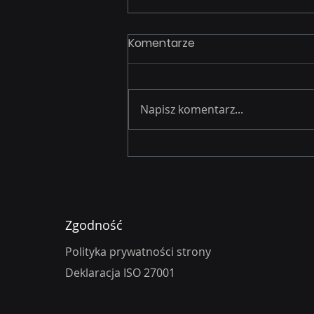
Komentarze
Napisz komentarz...
Tykająca Bomba w Twojej
Firmie: Nowe Kary za
Cyberbezpieczeństwo
Nawet do 100 Milionów
Zgodność
Złotych
Polityka prywatności strony
Deklaracja ISO 27001