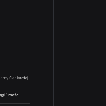
czny filar każdej 
iągi" może 